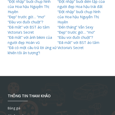
“Đột nhập” buổi chụp hình
“Đột nhập” buổi diễn tập của
của Hoa hậu Nguyễn Thị
người đẹp Hoa hậu trái đất
Huyền
“Đột nhập” buổi chụp hình
“Đẹp” trước giờ… “mơ”
của Hoa hậu Nguyễn Thị
“Đầu voi đuôi chuột”?
Huyền
“Đã mắt” với BST áo tắm
“Đến tháng” Vẫn Sexy
Victoria’s Secret
“Đẹp” trước giờ… “mơ”
“Đã mắt” với ảnh bikini của
“Đầu voi đuôi chuột”?
người đẹp Hoàn vũ
“Đã mắt” với BST áo tắm
“Đã có một câu trả lời ứng xử
Victoria’s Secret
khiến tôi ấn tượng”!
THÔNG TIN THAM KHẢO
Bảng giá