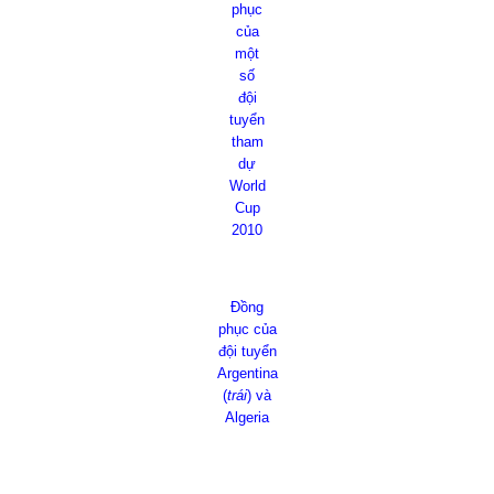
phục
của
một
số
đội
tuyển
tham
dự
World
Cup
2010
Đồng
phục của
đội tuyển
Argentina
(
trái
) và
Algeria