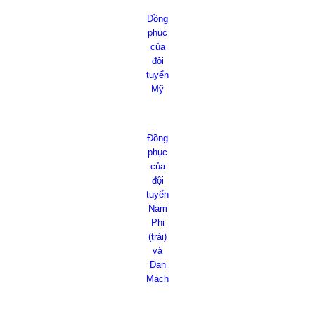
Đồng
phục
của
đội
tuyển
Mỹ
Đồng
phục
của
đội
tuyển
Nam
Phi
(trái)
và
Đan
Mạch