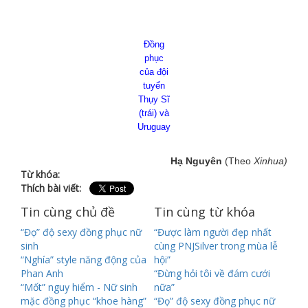
Đồng
phục
của đội
tuyển
Thụy Sĩ
(trái) và
Uruguay
Hạ Nguyên
(Theo
Xinhua)
Từ khóa:
Thích bài viết:
Tin cùng chủ đề
Tin cùng từ khóa
“Đọ” độ sexy đồng phục nữ
“Được làm người đẹp nhất
sinh
cùng PNJSilver trong mùa lễ
“Nghía” style năng động của
hội”
Phan Anh
“Đừng hỏi tôi về đám cưới
“Mốt” nguy hiểm - Nữ sinh
nữa”
mặc đồng phục “khoe hàng”
“Đọ” độ sexy đồng phục nữ